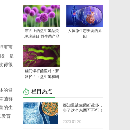
市面上的益生菌品类
人体微生态失调的原
琳琅满目 益生菌产品
因
该如何选择
但宝宝
阶段，是
变得很
幽门螺杆菌应对＂新
路径＂：益生菌和幽
门螺杆菌卵黄抗体的
实际对比
体的健
栏目热点
常菌群
都知道益生菌好处多，
菌的生
少了这个东西可不行！
长发育
2020-01-20