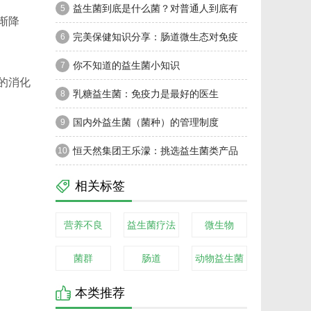
益生菌到底是什么菌？对普通人到底有
5
渐降
没有实质性益处？
完美保健知识分享：肠道微生态对免疫
6
力竟这般重要？
你不知道的益生菌小知识
7
的消化
乳糖益生菌：免疫力是最好的医生
8
国内外益生菌（菌种）的管理制度
9
恒天然集团王乐濛：挑选益生菌类产品
10
需注意三个方面
相关标签
营养不良
益生菌疗法
微生物
菌群
肠道
动物益生菌
本类推荐