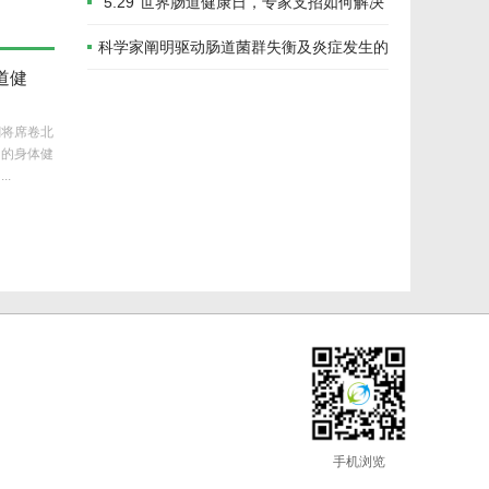
让益生菌“超长待机”
“5.29”世界肠道健康日，专家支招如何解决
便秘那些事儿
科学家阐明驱动肠道菌群失衡及炎症发生的
道健
分子机制
潮将席卷北
们的身体健
.
手机浏览