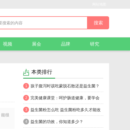
网站地图
视频
展会
品牌
研究
本类排行
孩子腹泻时该吃蒙脱石散还是益生菌？
1
完美健康课堂：呵护肠道健康，要学会
2
双益搭配
益生菌粉怎么吃 益生菌粉吃多久才能改
3
，能很
善胃肠道
益生菌的功效，你知道多少？
4