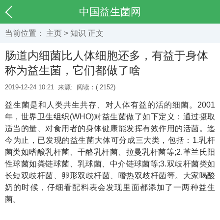
中国益生菌网
当前位置：
主页
>
知识
正文
肠道内细菌比人体细胞还多，有益于身体
称为益生菌，它们都做了啥
2019-12-24 10:21
来源:
阅读：(
2152)
益生菌是和人类共生共存、对人体有益的活的细菌。2001
年，世界卫生组织(WHO)对益生菌做了如下定义：通过摄取
适当的量、对食用者的身体健康能发挥有效作用的活菌。迄
今为止，已发现的益生菌大体可分成三大类，包括：1.乳杆
菌类如嗜酸乳杆菌、干酪乳杆菌、拉曼乳杆菌等;2.革兰氏阳
性球菌如粪链球菌、乳球菌、中介链球菌等;3.双歧杆菌类如
长短双歧杆菌、卵形双歧杆菌、嗜热双歧杆菌等。大家喝酸
奶的时候，仔细看配料表会发现里面都添加了一两种益生
菌。