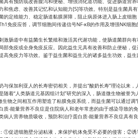
菌具有预防或改善腹泻和便秘、增强消化道功能、促进肠道营养
和焦虑、改善其记忆和认知能力[5]等功效。特别是益生菌具
菌的定殖能力、稳定肠道黏膜屏障，阻止病原体进入肠上皮细胞
h1免疫应答，调节细胞间传递信号NF-κB的作用及增强NK细胞
激肠道中有益菌生长繁殖和激活其代谢功能，使肠道菌群向有
局部免疫或全身免疫反应。因此益生元具有改善和防止便秘，促
提高免疫力等功效。鉴于益生菌和益生元的诸多益生功效，益生
与保加利亚人的长寿密切相关，并提出“酸奶长寿”理论以来，
是随着“人类肠道元基因组计划”研究的深入，肠道微生物被誉为
与微生物之间相互作用塑造了粘膜免疫系统，而益生菌可以通过调
白质-能量营养不良症是住院病人和老年常患的由于感染导致的
类病人营养物质吸收，预防和治疗蛋白质-能量营养不良症具有
①促进细胞壁分泌粘液，来保护机体免受不必要的侵害；②诱