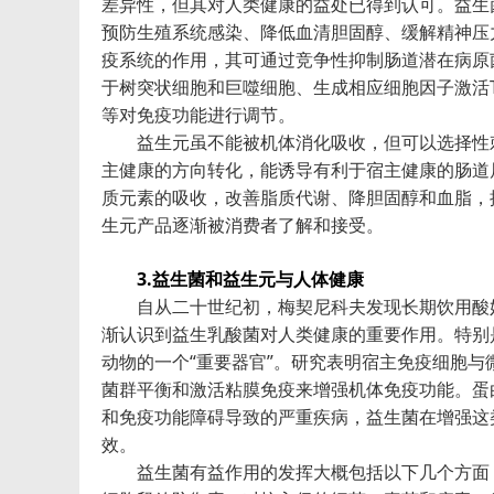
差异性，但其对人类健康的益处已得到认可。益生
预防生殖系统感染、降低血清胆固醇、缓解精神压力
疫系统的作用，其可通过竞争性抑制肠道潜在病原
于树突状细胞和巨噬细胞、生成相应细胞因子激活T
等对免疫功能进行调节。
益生元虽不能被机体消化吸收，但可以选择性刺
主健康的方向转化，能诱导有利于宿主健康的肠道
质元素的吸收，改善脂质代谢、降胆固醇和血脂，
生元产品逐渐被消费者了解和接受。
3.益生菌和益生元与人体健康
自从二十世纪初，梅契尼科夫发现长期饮用酸奶
渐认识到益生乳酸菌对人类健康的重要作用。特别
动物的一个“重要器官”。研究表明宿主免疫细胞
菌群平衡和激活粘膜免疫来增强机体免疫功能。蛋
和免疫功能障碍导致的严重疾病，益生菌在增强这
效。
益生菌有益作用的发挥大概包括以下几个方面：