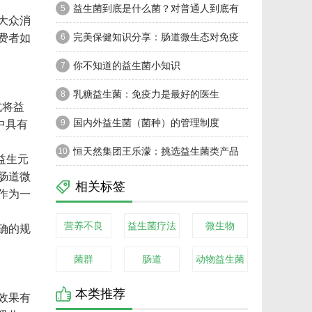
益生菌到底是什么菌？对普通人到底有
5
大众消
费者如
没有实质性益处？
完美保健知识分享：肠道微生态对免疫
6
力竟这般重要？
你不知道的益生菌小知识
7
乳糖益生菌：免疫力是最好的医生
8
式将益
中具有
国内外益生菌（菌种）的管理制度
9
恒天然集团王乐濛：挑选益生菌类产品
10
益生元
肠道微
需注意三个方面
相关标签
作为一
营养不良
益生菌疗法
微生物
确的规
菌群
肠道
动物益生菌
本类推荐
效果有