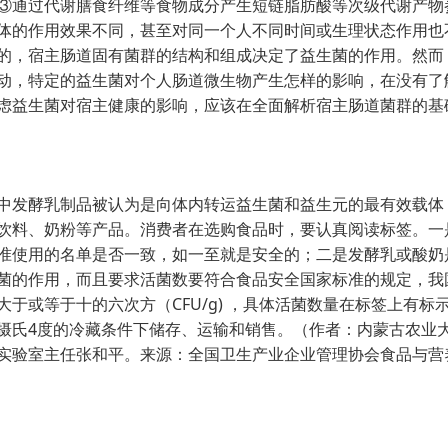
③通过代谢膳食纤维等食物成分产生短链脂肪酸等次级代谢产物
体的作用效果不同，甚至对同一个人不同时间或生理状态作用也
的，宿主肠道固有菌群的结构和组成决定了益生菌的作用。然而
动，特定的益生菌对个人肠道微生物产生怎样的影响，在没有了
虑益生菌对宿主健康的影响，应该在全面解析宿主肠道菌群的基
发酵乳制品被认为是向体内转运益生菌和益生元的最有效载体
饮料、奶粉等产品。消费者在选购食品时，要认真阅读标签。一
准使用的名单是否一致，如一至就是安全的；二是发酵乳或酸奶
菌的作用，而且要求活菌数要符合食品安全国家标准的规定，我
于或等于十的六次方（CFU/g) ，具体活菌数量在标签上有标
摄氏4度的冷藏条件下储存、运输和销售。（作者：内蒙古农业
实验室主任张和平。来源：全国卫生产业企业管理协会食品与营