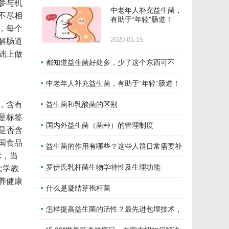
参与机
中老年人补充益生菌，
不尽相
有助于“年轻”肠道！
，每个
解肠道
2020-01-15
础上做
都知道益生菌好处多，少了这个东西可不
行！
中老年人补充益生菌，有助于“年轻”肠道！
，含有
益生菌和乳酸菌的区别
是标签
国内外益生菌（菌种）的管理制度
是否含
国食品
益生菌的作用有哪些？这些人群日常需要补
示，当
大学教
充
罗伊氏乳杆菌生物学特性及生理功能
养健康
什么是凝结芽孢杆菌
怎样提高益生菌的活性？最先进包埋技术，