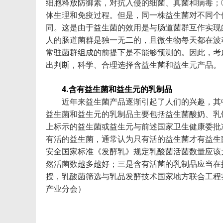
细胞释放防御素，对抗入侵的细菌、真菌和病毒；
体生理和免疫过程。但是，同一株益生菌对不同个
同。这是由于益生菌的效用是与肠道菌群互作实现
人的肠道菌群是独一无二的，且微生物每天都在波
常驻菌群组成的前提下是不能够预测的。因此，考
出判断，科学、合理选择含益生菌和益生元产品。
4.含有益生菌和益生元的乳制品
近年来益生菌产品逐渐引起了人们的兴趣，其中
益生菌和益生元的乳制品主要包括益生菌酸奶、乳
上标示的益生菌或益生元与前述国家卫生健康委批
有活的益生菌，通常认为只有活的益生菌才有益生
安全国家标准《发酵乳》规定乳酸菌活菌数量应该大
然活菌数越多越好；三是含有活菌的乳制品应当在
授，乳酸菌筛选与乳品发酵技术国家地方联合工程
产业分会）