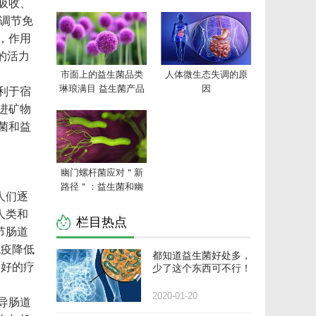
吸收、
有调节免
，作用
的活力
市面上的益生菌品类
人体微生态失调的原
利于宿
琳琅满目 益生菌产品
因
该如何选择
进矿物
菌和益
幽门螺杆菌应对＂新
路径＂：益生菌和幽
人们逐
门螺杆菌卵黄抗体的
人类和
实际对比
栏目热点
节肠道
免疫降低
都知道益生菌好处多，
良好的疗
少了这个东西可不行！
2020-01-20
导肠道