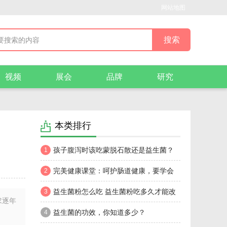
网站地图
视频
展会
品牌
研究
本类排行
孩子腹泻时该吃蒙脱石散还是益生菌？
1
完美健康课堂：呵护肠道健康，要学会
2
双益搭配
益生菌粉怎么吃 益生菌粉吃多久才能改
3
求逐年
善胃肠道
益生菌的功效，你知道多少？
4