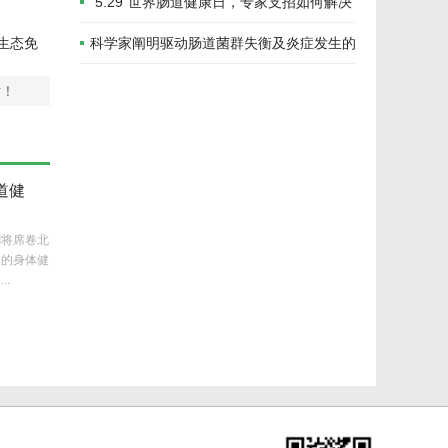
让益生菌“超长待机”
“5.29”世界肠道健康日，专家支招如何解决
便秘那些事儿
生态免
科学家阐明驱动肠道菌群失衡及炎症发生的
分子机制
谢！
道健
潮将席卷北
们的身体健
.