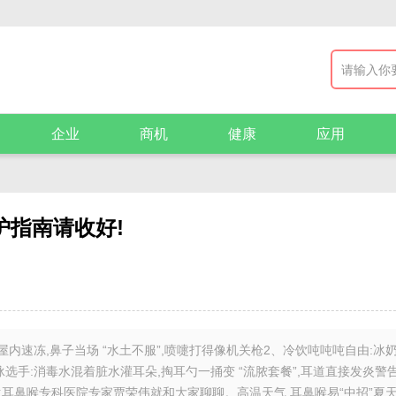
企业
商机
健康
应用
护指南请收好!
屋内速冻,鼻子当场 “水土不服”,喷嚏打得像机关枪2、冷饮吨吨吨自由:冰
泳选手:消毒水混着脏水灌耳朵,掏耳勺一捅变 “流脓套餐”,耳道直接发炎警
耳鼻喉专科医院专家贾荣伟就和大家聊聊。高温天气,耳鼻喉易“中招”夏