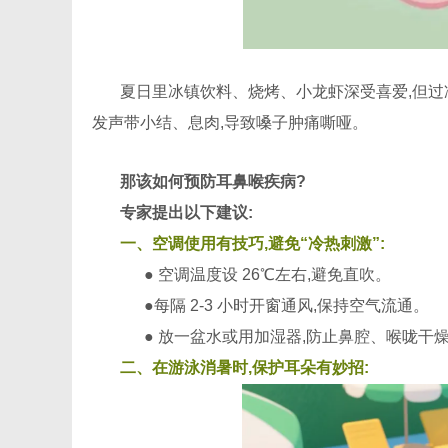
夏日里冰镇饮料、烧烤、小龙虾深受喜爱,但过
发声带小结、息肉,导致嗓子肿痛嘶哑。
那该如何预防耳鼻喉疾病?
专家提出以下建议:
一、空调使用有技巧,避免“冷热刺激”:
● 空调温度设 26℃左右,避免直吹。
●每隔 2-3 小时开窗通风,保持空气流通。
● 放一盆水或用加湿器,防止鼻腔、喉咙干
二、在游泳消暑时,保护耳朵有妙招: