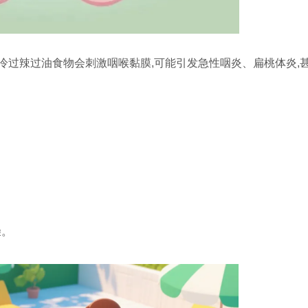
冷过辣过油食物会刺激咽喉黏膜,可能引发急性咽炎、扁桃体炎,
燥。