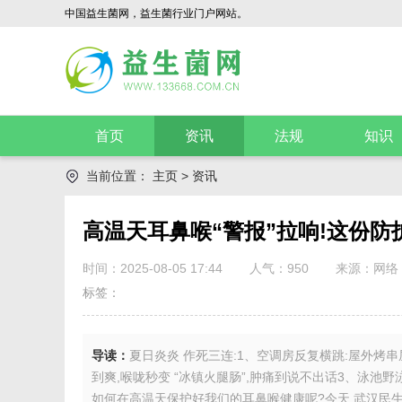
中国益生菌网，益生菌行业门户网站。
首页
资讯
法规
知识
当前位置：
主页
>
资讯
高温天耳鼻喉“警报”拉响!这份防
时间：2025-08-05 17:44
人气：
950
来源：网络
标签：
导读：
夏日炎炎 作死三连:1、空调房反复横跳:屋外烤串
到爽,喉咙秒变 “冰镇火腿肠”,肿痛到说不出话3、泳池野
如何在高温天保护好我们的耳鼻喉健康呢?今天,武汉民生