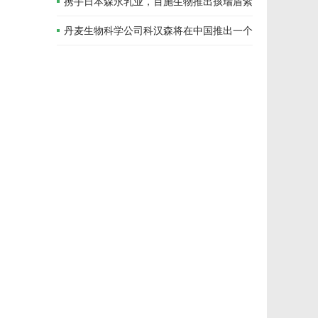
携手日本森永乳业，百施生物推出孩瑞盾紫
悠益生菌
丹麦生物科学公司科汉森将在中国推出一个
以科学为基础的益生菌在线平台