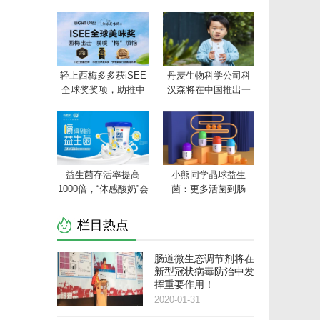
轻上西梅多多获iSEE
丹麦生物科学公司科
全球奖奖项，助推中
汉森将在中国推出一
国轻饮行业创新发展
个以科学为基础的益
生菌在线平台
益生菌存活率提高
小熊同学晶球益生
1000倍，“体感酸奶”会
菌：更多活菌到肠
成为下一个酸奶新风
道，调节肠道好生活
口吗？
栏目热点
肠道微生态调节剂将在
新型冠状病毒防治中发
挥重要作用！
2020-01-31