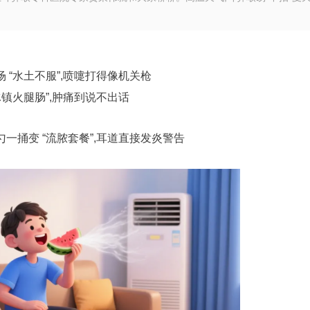
 “水土不服”,喷嚏打得像机关枪
冰镇火腿肠”,肿痛到说不出话
一捅变 “流脓套餐”,耳道直接发炎警告