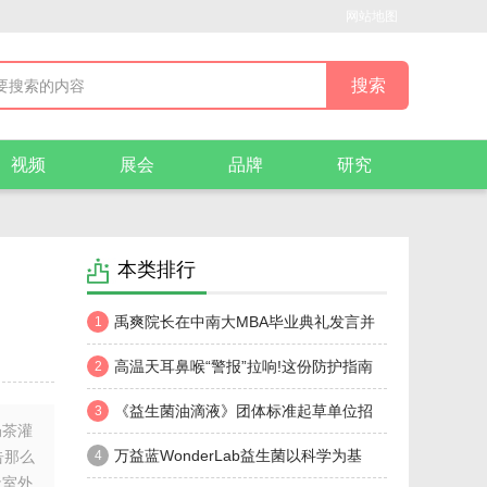
网站地图
视频
展会
品牌
研究
本类排行
禹爽院长在中南大MBA毕业典礼发言并
1
获“优秀指导教师”荣誉
高温天耳鼻喉“警报”拉响!这份防护指南
2
请收好!
《益生菌油滴液》团体标准起草单位招
3
奶茶灌
募：共筑行业规范新基石
万益蓝WonderLab益生菌以科学为基
告那么
4
天室外