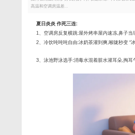
高温和空调房温差...
夏日炎炎 作死三连:
1、空调房反复横跳:
屋外烤串屋内速冻,鼻子当场
2、冷饮吨吨吨自由:冰奶茶灌到爽,喉咙秒变 “
3、泳池野泳选手:消毒水混着脏水灌耳朵,掏耳勺