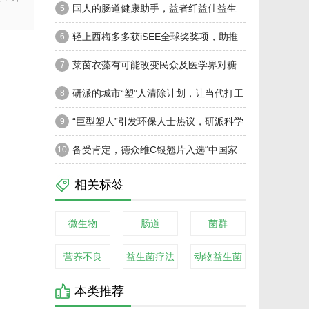
础，B420构建健康生活版图
国人的肠道健康助手，益者纤益佳益生
5
菌
轻上西梅多多获iSEE全球奖奖项，助推
6
中国轻饮行业创新发展
莱茵衣藻有可能改变民众及医学界对糖
7
尿病的认知
研派的城市“塑”人清除计划，让当代打工
8
人汗流浃背了
“巨型塑人”引发环保人士热议，研派科学
9
解码微塑料伤害！
备受肯定，德众维C银翘片入选“中国家
10
庭常备药”榜单
相关标签
微生物
肠道
菌群
营养不良
益生菌疗法
动物益生菌
本类推荐