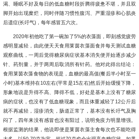
渴、睡眠不好及每日的低血糖时段折腾得疲惫不堪，并且双
脚开始出现糜烂，同时伴随习惯性腹泻、严重湿疹和心肌炎
后遗症(长吁气)，每年感冒五六次。
2020年初他吃了第一碗加了5%的衣藻面，即刻感觉疲劳
感明显减轻，由此便天天食用莱茵衣藻面食并每天测试血糖
观察曲线，一周后觉得糖尿病症状基本消失便开始逐步减少
针、药剂量，并于两周后取消所有针药。他对此得出结论：
食用莱茵衣藻食物的表现是，血糖的最高值(餐后半小时至一
小时)基本维持在10左右(平常是15左右)然后开始缓慢下降，
形象地说是升得不高、降得不低，好处是基本上没有了糖尿
病的症状，也没有了低血糖现象，而且体重减轻了12公斤后
就不再减轻，湿疹消失，肠道正常了，基本没有长吁气及胸
闷了，四年来没有感冒也没有阳过，说明免疫力明显增强。
根据监测的结果，他说即便是莱茵衣藻主食每次也不能吃得
太多，以50-70克为宜，超过70克也会出现高血糖症状，如果