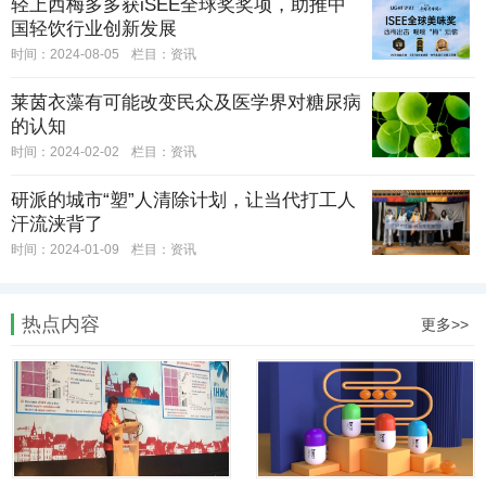
轻上西梅多多获iSEE全球奖奖项，助推中
国轻饮行业创新发展
时间：2024-08-05
栏目：
资讯
莱茵衣藻有可能改变民众及医学界对糖尿病
的认知
时间：2024-02-02
栏目：
资讯
研派的城市“塑”人清除计划，让当代打工人
汗流浃背了
时间：2024-01-09
栏目：
资讯
热点内容
更多>>