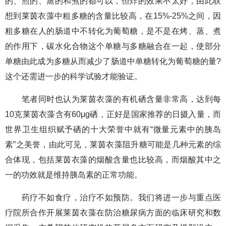
的、煎的、蒸的和煮的都可以，但炸的效果不太好，由此联
想到莱茵衣藻中粗多糖的含量比较高，在15%-25%之间，因
粗多糖在人的肠道中不转化为葡萄糖，是不是在烤、蒸、煮
的作用下，碳水化合物这个单糖与多糖融合在一起，使部分
单糖由此成为多糖从而减少了肠道中单糖转化为葡萄糖的量?
这个还需进一步的科学试验才能验证。
笔者同时也认为莱茵衣藻的有机硒含量非常高，达到每
10克莱茵衣藻含有60μg硒，正好是国家推荐的日摄入量，而
世界卫生组织赋予硒的十大荣誉中就有“微量元素中的胰岛
素”之美誉，由此可见，莱茵衣藻阻升糖可能是几种元素的综
合体现，包括莱茵衣藻的烟酸含量也比较高，而烟酸其中之
一的功效就是维持胰岛素的正常功能。
药疗不如食疗，治疗不如预防。我们将进一步与重点医
疗院所合作开展莱茵衣藻在防治糖尿病方面的临床研究和数