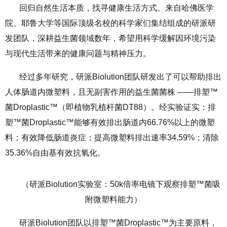
回归自然生活本质，找寻健康生活方式。来自哈佛医学
院、耶鲁大学等国际顶级名校的科学家们集结组成的研派研
发团队，深耕益生菌领域数年，希望用科学缓解因环境污染
与现代生活带来的健康问题与精神压力。
经过多年研究，研派Biolution团队研发出了可以帮助排出
人体肠道内微塑料，且无副害作用的益生菌菌株 ——排塑™
菌Droplastic™（即植物乳植杆菌DT88）。经实验证实：排
塑™菌Droplastic™能够有效排出肠道内66.76%以上的微塑
料；有效降低肠道炎症；提高微塑料排出速率34.59%；清除
35.36%自由基有效抗氧化。
（研派Biolution实验室：50k倍率电镜下观察排塑™菌吸
附微塑料能力）
研派Biolution团队以排塑™菌Droplastic™为主要原料，