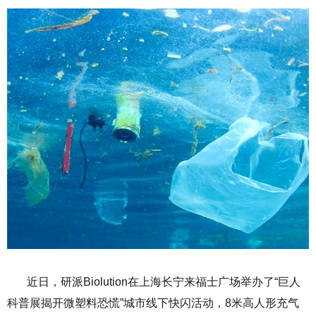
近日，研派Biolution在上海长宁来福士广场举办了“巨人
科普展揭开微塑料恐慌”城市线下快闪活动，8米高人形充气