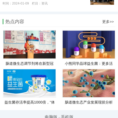
时间：2024-01-09
栏目：
资讯
热点内容
更多>>
肠道微生态调节剂将在新型冠
小熊同学晶球益生菌：更多活
状病毒防治中发挥重要作用！
菌到肠道，调节肠道好生活
益生菌存活率提高1000倍，“体
肠道微生态产业发展现状分析
感酸奶”会成为下一个酸奶新风
口吗？
电脑版
-
手机版