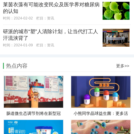
莱茵衣藻有可能改变民众及医学界对糖尿病
的认知
时间：2024-02-02
栏目：
资讯
研派的城市“塑”人清除计划，让当代打工人
汗流浃背了
时间：2024-01-09
栏目：
资讯
热点内容
更多>>
肠道微生态调节剂将在新型冠
小熊同学晶球益生菌：更多活
状病毒防治中发挥重要作用！
菌到肠道，调节肠道好生活