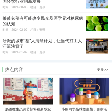
国轻饮行业创新发展
时间：2024-08-05
栏目：
资讯
莱茵衣藻有可能改变民众及医学界对糖尿病
的认知
时间：2024-02-02
栏目：
资讯
研派的城市“塑”人清除计划，让当代打工人
汗流浃背了
时间：2024-01-09
栏目：
资讯
热点内容
更多>>
肠道微生态调节剂将在新型冠
小熊同学晶球益生菌：更多活